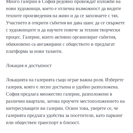
Много галерии в София редовно провеждат изложби на
нови художници, което е отлична възможност да видите
техните произведения на живо и да се запознаете с тях.
Участието в открити събития ви дава шанс да се свържете
с художниците и да научите повече за техния творчески
процес. Галерии, които активно организират събития,
обикновено са ангажирани с обществото и предлагат
платформа за нови таланти.
Локация и достъпност
Локацията на галерията също играе важна роля. Изберете
галерия, която е лесно достъпна и удобно разположена.
София предлага множество галерии, разположени в
различни квартали, затова проучете местоположението на
интересуващите ви галерии. Освен това, уверете се, че
галерията предлага удобства за посетители, като паркинг
или обществен транспорт в близост.