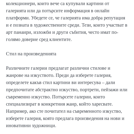
колекционери, които вече са купували картини от
галерията или да потърсите информация в онлайн
платформи. Убедете се, че галерията има добра репутация
и е позната в художествените среди. Тези, които участват в
арт панаири, изложби и други събития, често имат по-
голямо доверие сред клиентите.
Стил на произведенията
Различните галерии предлагат различни стилове и
жанрове на изкуството. Преди да изберете галерия,
определете какъв стил картини ви интересува – дали
предпочитате абстрактно изкуство, портрети, пейзажи или
съвременно изкуство. Потърсете галерии, които
специализират в конкретния жанр, който харесвате.
Например, ако сте почитател на съвременното изкуство,
изберете галерия, която предлага произведения на нови и
иновативни художници.