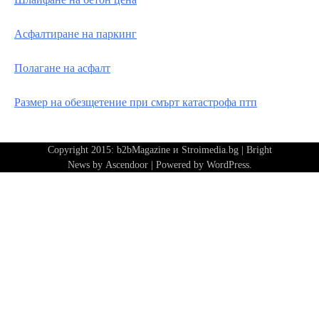
Асфалтиране на паркинг
Полагане на асфалт
Размер на обезщетение при смърт катастрофа птп
Copyright 2015: b2bMagazine и Stroimedia.bg | Bright
News by
Ascendoor
| Powered by
WordPress
.