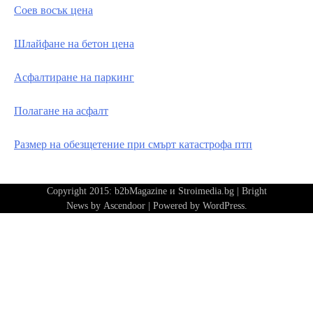
Соев восък цена
Шлайфане на бетон цена
Асфалтиране на паркинг
Полагане на асфалт
Размер на обезщетение при смърт катастрофа птп
Copyright 2015: b2bMagazine и Stroimedia.bg | Bright
News by
Ascendoor
| Powered by
WordPress
.