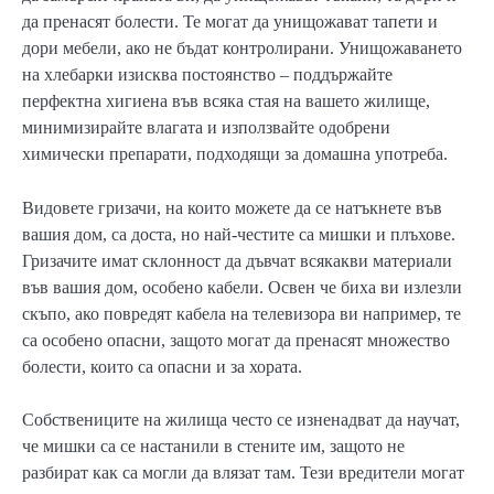
да пренасят болести. Те могат да унищожават тапети и
дори мебели, ако не бъдат контролирани. Унищожаването
на хлебарки изисква постоянство – поддържайте
перфектна хигиена във всяка стая на вашето жилище,
минимизирайте влагата и използвайте одобрени
химически препарати, подходящи за домашна употреба.
Видовете гризачи, на които можете да се натъкнете във
вашия дом, са доста, но най-честите са мишки и плъхове.
Гризачите имат склонност да дъвчат всякакви материали
във вашия дом, особено кабели. Освен че биха ви излезли
скъпо, ако повредят кабела на телевизора ви например, те
са особено опасни, защото могат да пренасят множество
болести, които са опасни и за хората.
Собствениците на жилища често се изненадват да научат,
че мишки са се настанили в стените им, защото не
разбират как са могли да влязат там. Тези вредители могат