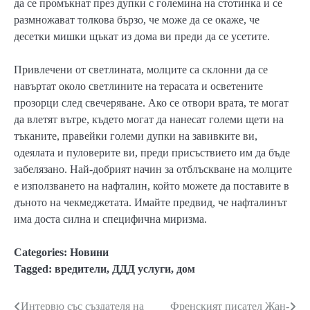
да се промъкнат през дупки с големина на стотинка и се
размножават толкова бързо, че може да се окаже, че
десетки мишки щъкат из дома ви преди да се усетите.
Привлечени от светлината, молците са склонни да се
навъртат около светлините на терасата и осветените
прозорци след свечеряване. Ако се отвори врата, те могат
да влетят вътре, където могат да нанесат големи щети на
тъканите, правейки големи дупки на завивките ви,
одеялата и пуловерите ви, преди присъствието им да бъде
забелязано. Най-добрият начин за отблъскване на молците
е използването на нафталин, който можете да поставите в
дъното на чекмеджетата. Имайте предвид, че нафталинът
има доста силна и специфична миризма.
Categories:
Новини
Tagged:
вредители
,
ДДД услуги
,
дом
Интервю със създателя на
Френският писател Жан-
Навигация