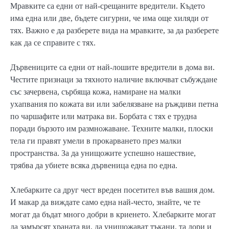
Мравките са едни от най-срещаните вредители. Където
има една или две, бъдете сигурни, че има още хиляди от
тях. Важно е да разберете вида на мравките, за да разберете
как да се справите с тях.
Дървениците са едни от най-лошите вредители в дома ви.
Честите признаци за тяхното наличие включват събуждане
със зачервена, сърбяща кожа, намиране на малки
ухапвания по кожата ви или забелязване на ръждиви петна
по чаршафите или матрака ви. Борбата с тях е трудна
поради бързото им размножаване. Техните малки, плоски
тела ги правят умели в прокарването през малки
пространства. За да унищожите успешно нашествие,
трябва да убиете всяка дървеница една по една.
Хлебарките са друг чест вреден посетител във вашия дом.
И макар да виждате само една най-често, знайте, че те
могат да бъдат много добри в криенето. Хлебарките могат
да замърсят храната ви, да унищожават тъкани, та дори и