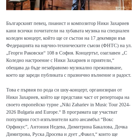
Българският певец, пианист и композитор Ники Захариев
кани всички почитатели на хубавата музика на специален
коледен концерт, който ще се състои на 17 декември във
Федерацията на научно-техническите съюзи (ФНТС) на ул.
„Георги Раковски“ 108 в София. Концертът, озаглавен „С
Коледно настроение с Ники Захариев и приятели,“
обещава да бъде незабравимо музикално преживяване,
което ще зареди публиката с празнично вълнение и радост.
Това е първия по рода си шоу-концерт, организиран от
Ники Захариев, който ще представи част от репертоара на
своето европейско турне „Niki Zahariev in Music Tour 2024-
2026 Bulgaria and Europe.“ В програмата ще участват
популярни гост-изпълнители като ансамбъл “Вокс
Орфикус”, Антония Недева, Димитрина Бакалова, Дочка
Димитрова, Руска Дросева и дует „Факел,“ които ще