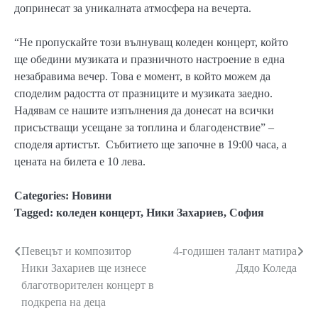
допринесат за уникалната атмосфера на вечерта.
“Не пропускайте този вълнуващ коледен концерт, който
ще обедини музиката и празничното настроение в една
незабравима вечер. Това е момент, в който можем да
споделим радостта от празниците и музиката заедно.
Надявам се нашите изпълнения да донесат на всички
присъстващи усещане за топлина и благоденствие” –
споделя артистът. Събитието ще започне в 19:00 часа, а
цената на билета е 10 лева.
Categories:
Новини
Tagged:
коледен концерт
,
Ники Захариев
,
София
Певецът и композитор
4-годишен талант матира
Навигация
Ники Захариев ще изнесе
Дядо Коледа
благотворителен концерт в
подкрепа на деца