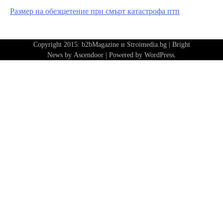
Размер на обезщетение при смърт катастрофа птп
Copyright 2015: b2bMagazine и Stroimedia.bg | Bright
News by
Ascendoor
| Powered by
WordPress
.