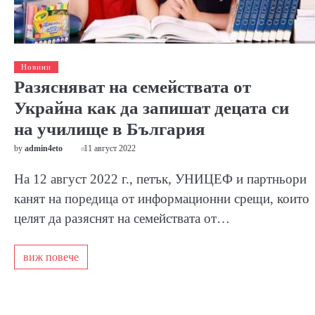
Новини
Разясняват на семействата от
Украйна как да запишат децата си
на училище в България
by
admin4eto
11 август 2022
На 12 август 2022 г., петък, УНИЦЕФ и партньори
канят на поредица от информационни срещи, които
целят да разяснят на семействата от…
виж повече