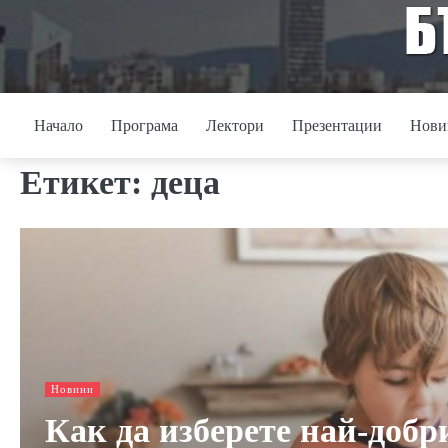
Skip
to
content
Начало
Програма
Лектори
Презентации
Нови
Етикет:
деца
Новини
Как да изберете най-добр