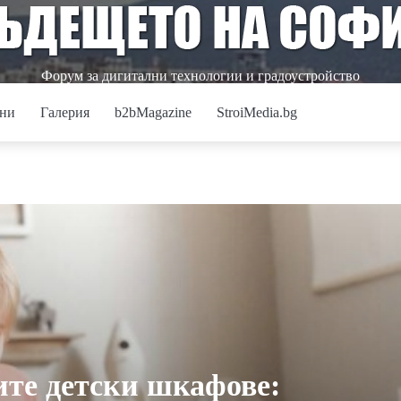
Форум за дигитални технологии и градоустройство
ни
Галерия
b2bMagazine
StroiMedia.bg
ите детски шкафове: