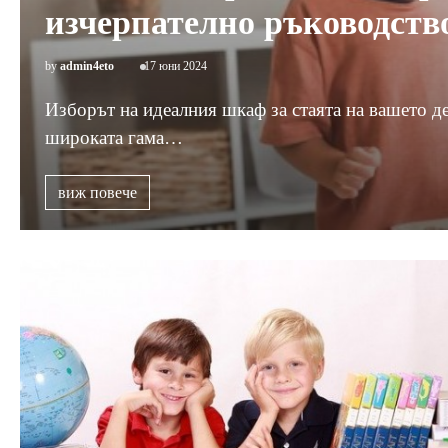
изчерпателно ръководств
by
admin4eto
17 юни 2024
Изборът на идеалния шкаф за стаята на вашето де
широката гама…
виж повече