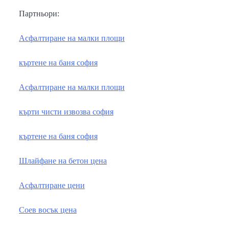
Партньори:
Асфалтиране на малки площи
къртене на баня софия
Асфалтиране на малки площи
кърти чисти извозва софия
къртене на баня софия
Шлайфане на бетон цена
Асфалтиране цени
Соев восък цена