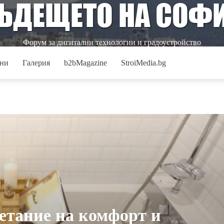
Форум за дигитални технологии и градоустройство
ни
Галерия
b2bMagazine
StroiMedia.bg
четание на комфорт и