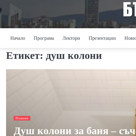
Skip
to
content
Начало
Програма
Лектори
Презентации
Нови
Етикет:
душ колони
Новини
Душ колони за баня – съ