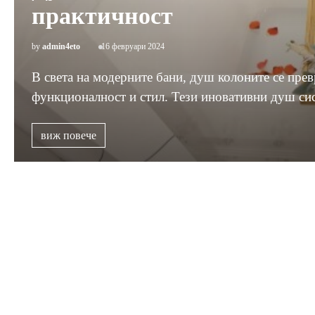
практичност
by
admin4eto
16 февруари 2024
В света на модерните бани, душ колоните се пре
функционалност и стил. Тези иновативни душ с
виж повече