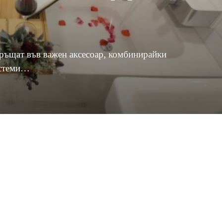
връщат във важен аксесоар, комбинирайки
истеми…