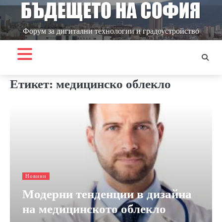
Skip
to
content
Форум за дигитални технологии и градоустройство
Етикет:
медицинско облекло
Новини
Модерни тенденции в дизайна
на медицинското облекло