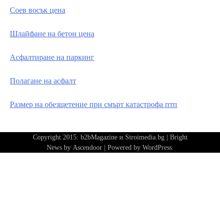
Соев восък цена
Шлайфане на бетон цена
Асфалтиране на паркинг
Полагане на асфалт
Размер на обезщетение при смърт катастрофа птп
Copyright 2015: b2bMagazine и Stroimedia.bg | Bright
News by
Ascendoor
| Powered by
WordPress
.