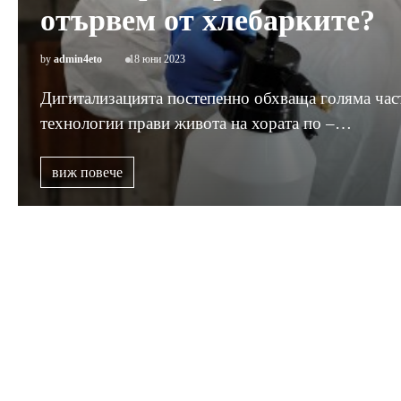
отървем от хлебарките?
by
admin4eto
18 юни 2023
Дигитализацията постепенно обхваща голяма част
технологии прави живота на хората по –…
виж повече