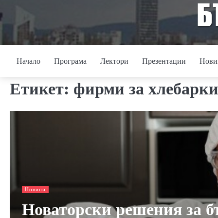
Skip
to
content
Начало
Програма
Лектори
Презентации
Нови
Етикет:
фирми за хлебарк
Новини
Новаторски решения за бъ