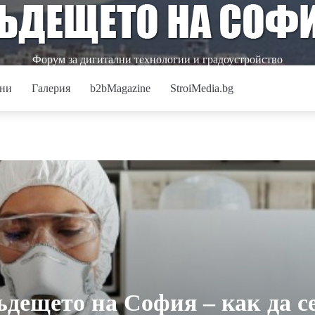
Форум за дигитални технологии и градоустройство
ни
Галерия
b2bMagazine
StroiMedia.bg
и
дещето на София – как да с