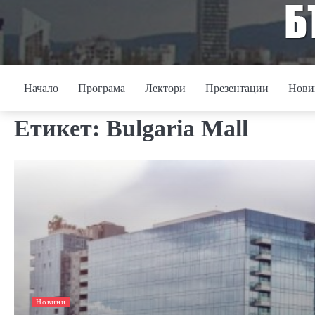
Skip
to
content
Начало
Програма
Лектори
Презентации
Нови
Етикет:
Bulgaria Mall
Новини