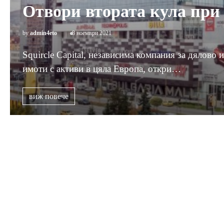
Отвори втората кула при 
by
admin4eto
8 ноември 2021
Squircle Capital, независима компания за дялов
имоти с активи в цяла Европа, откри…
виж повече